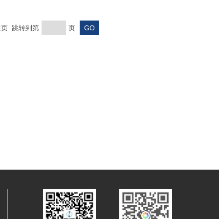
 末页 跳转到第
页