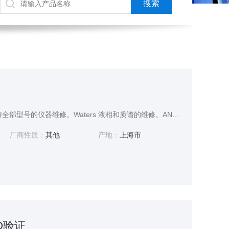
质谱3Q验证，本公司支持全部型号的仪器维修。Waters 液相和质谱的维修。ANALYST 和SCIEX LCMSMS的验证。计算机系统的灾难恢复验证和数据备份。LIMS验证，本公司的验证工程师均经原厂培训。
厂商性质：
其他
产地：
上海市
Q验证