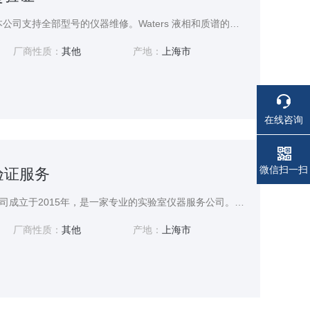
液质联用仪器3Q验证，本公司支持全部型号的仪器维修。Waters 液相和质谱的维修。ANALYST 和SCIEX LCMSMS的验证。计算机系统的灾难恢复验证和数据备份。LIMS验证，本公司的验证工程师均经原厂培训。
厂商性质：
其他
产地：
上海市
在线咨询
电话
电话
微信扫一扫
验证服务
上海隐智科学仪器有限公司成立于2015年，是一家专业的实验室仪器服务公司。公司秉承专业，效率的理念，为用户提供液质联用仪3Q验证服务。
厂商性质：
其他
产地：
上海市