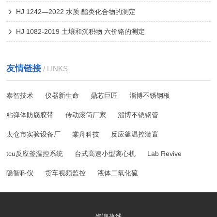
HJ 1242—2022 水质 酯类化合物的测定
HJ 1082-2019 土壤和沉积物 六价铬的测定
友情链接
/ LINKS
泰智技术
仪器新生命
鼎芯巨匠
淄博不锈钢板
粘弹体防腐胶带
传动滚筒厂家
淄博不锈钢管
太仓市实验设备厂
棠舟科技
反应釜温控装置
tcu反应釜温控系统
台式高速小型离心机
Lab Revive
隐智科仪
货车视频监控
液体二氧化硫
咨询热线