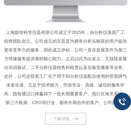
上海隐智科学仪器有限公司成立于2015年，由分析仪器原厂工
程师团队创立。公司成立的宗旨是为拥有分析实验室的用户提供
更有竞争力的服务，因此成立伊始，公司一直在发展其作为第三
方维修服务提供者的核心能力。之后以此为出发点，又陆续发展
出培训验证、二手分析仪器销售和租赁以及实验室搬家等业务。
此外，公司还投资工厂生产用于和分析仪器配合使用的登晨牌气
体发生器。立足于技术能力，凭借专业、高效、诚信的服务作
风，隐智通过口碑赢得了一批长期重要客户。我们在海关系统，
第三方检测，CRO等行业，都有长期合作的客户。公司的主营
产品有爱博才思（ABSciex），安捷伦（Agilent），沃特世
了解详情
（Waters），岛津（shimadzu），赛默飞（ThemoFisher）等
二手仪器。