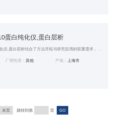
rer 10蛋白纯化仪,蛋白层析
AKTA Explorer 10蛋白纯化仪,蛋白层析结合了方法开拓与研究应用的双重需求，在生物制药、学术研究和临床诊断等领域发挥着关键作用。以下将从工作原理、系统组成、技术特点和典型应用等方面详细介绍这一专业设备。
厂商性质：
其他
产地：
上海市
末页
跳转到第
页