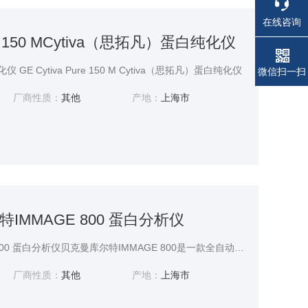
在线咨询
ure 150 MCytiva（思拓凡）蛋白纯化仪
 GE Cytiva Pure 150 M Cytiva（思拓凡）蛋白纯化仪
电话
电话
微信扫一扫
厂商性质：
其他
产地：
上海市
IMMAGE 800 蛋白分析仪
贝克曼库尔特IMMAGE 800 蛋白分析仪贝克曼库尔特IMMAGE 800是一款全自动特定蛋白分析系统，采用双光径检测技术（670nm激光和940nm近红外光），结合速率散射比浊法和近红外颗粒速率透射法，为临床实验室提供高精度的特定蛋白检测方案。该系统自2004年在中国上市以来，
厂商性质：
其他
产地：
上海市