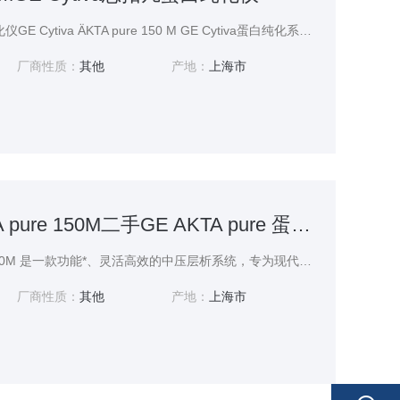
GE Cytiva思拓凡蛋白纯化仪GE Cytiva ÄKTA pure 150 M GE Cytiva蛋白纯化系统是一款中压层析系统，专为克级规模生物分子纯化设计，集高精度、高稳定性和智能化操作于一体，广泛应用于蛋白质、多肽和核酸的制备纯化。
厂商性质：
其他
产地：
上海市
GE Cytiva AKTA pure 150M二手GE AKTA pure 蛋白纯化仪
GE Cytiva AKTA pure 150M 是一款功能*、灵活高效的中压层析系统，专为现代生物制药和生命科学研究实验室的蛋白质纯化需求而设计。作为AKTA家族中专门处理中等至上样量的型号。
厂商性质：
其他
产地：
上海市