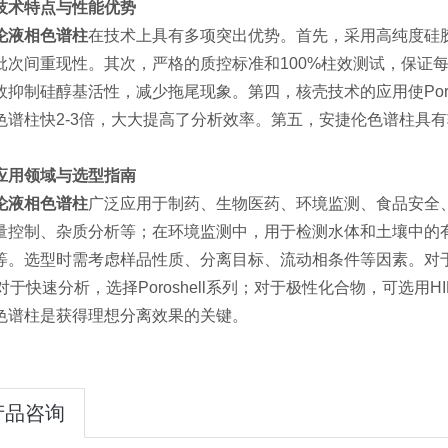
技术特点与性能优势
伦液相色谱柱
在技术上具有多项突出优势。首先，采用高纯度硅
批次间重现性。其次，严格的质控标准和100%柱效测试，保证
效抑制硅醇基活性，减少拖尾现象。第四，核壳技术的应用使Poro
色谱柱快2-3倍，大大提高了分析效率。第五，安捷伦色谱柱具
。
应用领域与选型指南
伦液相色谱柱
广泛应用于制药、生物医药、环境监测、食品安全
量控制、杂质分析等；在环境监测中，用于检测水体和土壤中的
。选型时需考虑样品性质、分离目标、流动相条件等因素。对于常规反相分
；对于快速分析，选择Poroshell系列；对于极性化合物，可选用
色谱柱是获得理想分离效果的关键。
产品咨询