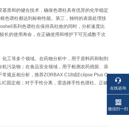
胶基质和的键合技术，确保色谱柱具有优异的化学稳定
每根色谱柱都达到标称性能。第三，独特的表面处理技
shell系列色谱柱在保持高柱效的同时，分析速度比
有较长的使用寿命，在正确使用和维护下可完成数千次
、化工等多个领域。在药物分析中，用于原料药和制剂
有机污染物；在食品安全领域，用于检测农药残留、添
析，推荐ZORBAX C18或Eclipse Plus C
HILIC固定相；对于手性分离，需选择手性色谱柱。正确
在线咨询
电话
电话
微信扫一扫