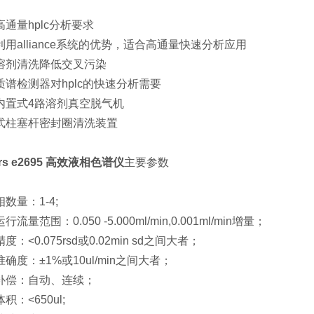
高通量hplc分析要求
利用alliance系统的优势，适合高通量快速分析应用
溶剂清洗降低交叉污染
质谱检测器对hplc的快速分析需要
内置式4路溶剂真空脱气机
式柱塞杆密封圈清洗装置
ers e2695 高效液相色谱仪
主要参数
数量：1-4;
流量范围：0.050 -5.000ml/min,0.001ml/min增量；
度：<0.075rsd或0.02min sd之间大者；
确度：±1%或10ul/min之间大者；
补偿：自动、连续；
积：<650ul;