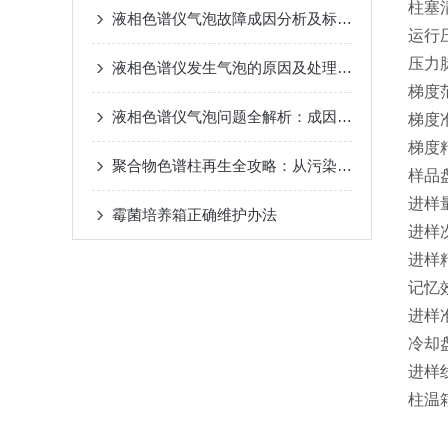
柱塞
液相色谱仪气泡故障成因分析及标准化处理方法
运行压
压力脉
液相色谱仪发生气泡的原因及处理方法
梯度范
液相色谱仪气泡问题全解析：成因溯源与系统化处理方案
梯度准
梯度精
聚合物色谱柱再生全攻略：从污染诊断到性能恢复的 systematic 方法
样品
进样量
霉菌培养箱正确维护办法
进样次
进样
记忆效
进样准
冷却
进样线
柱温