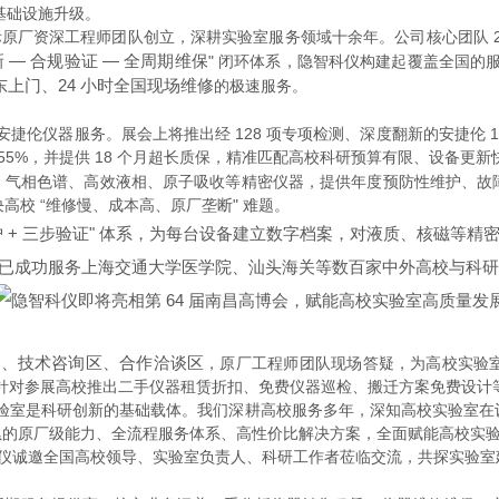
基础设施升级。
国际原厂资深工程师团队创立，深耕实验室服务领域十余年。公司核心团队 2
 — 合规验证 — 全周期维保
" 闭环体系，隐智科仪构建起覆盖全国的
东上门、24 小时全国现场维修
的极速服务。
安捷伦仪器服务。展会上将推出经 128 项专项检测、深度翻新的安捷伦 126
0%-55%，并提供 18 个月超长质保，精准匹配高校科研预算有限、设备更
气相色谱、高效液相、原子吸收等精密仪器，提供年度预防性维护、故障抢修、
高校 “维修慢、成本高、原厂垄断" 难题。
三级防护 + 三步验证" 体系，为每台设备建立数字档案，对液质、核
。已成功服务上海交通大学医学院、汕头海关等数百家中外高校与科研院
区、技术咨询区、合作洽谈区
，原厂工程师团队现场答疑，为高校实验室提供
**，针对参展高校推出二手仪器租赁折扣、免费仪器巡检、搬迁方案免费设
实验室是科研创新的基础载体。我们深耕高校服务多年，深知高校实验室在
的原厂级能力、全流程服务体系、高性价比解决方案，全面赋能高校实验
展位，隐智科仪诚邀全国高校领导、实验室负责人、科研工作者莅临交流，共探实