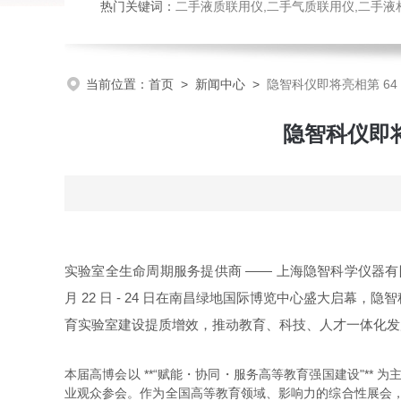
热门关键词：
二手液质联用仪,二手气质联用仪,二手液
当前位置：
首页
>
新闻中心
>
隐智科仪即将亮相第 6
隐智科仪即
实验室全生命周期服务提供商 —— 上海隐智科学仪器
月 22 日 - 24 日
在
南昌绿地国际博览中心
盛大启幕，隐智
育实验室建设提质增效，推动教育、科技、人才一体化发
本届高博会以 **“赋能・协同・服务高等教育强国建设"** 为
业观众参会。作为全国高等教育领域、影响力的综合性展会，