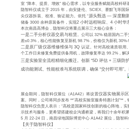
室 “降本、提质、增效" 核心需求，以专业服务赋能高校科研
隐智科仪成立于 2015 年，由安捷伦、SCIEX、赛默飞等
源头甄选 — 深度翻新
尖仪器拆装、校准、验证能力。依托 “
2 小时远程响应、4 小时华
储备 3000 余种原装备件，实现
本次南昌高博会，隐智科仪将重点展示三大核心业务：
一是二手分析仪器交易与租赁
。公司以 32% 稳居国内二手
差≤0.3%，核心性能恢复至新机 98.7%，价格仅为新机 3
二是原厂级仪器维修维保与 3Q 认证
。针对高校液质联用、
个工作日未修复免费提供备用机，故障修复率达 99.2%，解决
三是实验室全流程精细化搬迁
。创新 “5D 评估 + 
成功能测试、性能校准与系统联调，确保 “交付即可用"
仪器实物展示
展会期间，隐智科仪展位（A1A42）将设置
案。同时，公司将同步发布 **“高校实验室服务特惠计划"
隐智科仪负责人表示：“高校是国家科技创新的核心阵地，
示技术与服务，更希望搭建校企沟通桥梁，将我们十余年积累
5 月 22-24 日，南昌绿地国际博览中心 A1A42 
【关于隐智科仪】