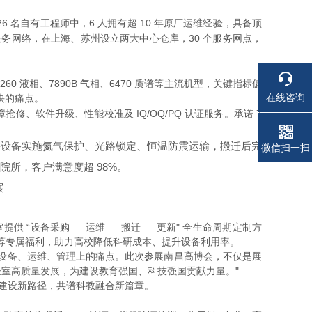
6 名自有工程师中，6 人拥有超 10 年原厂运维经验，具备顶
服务网络，在上海、苏州设立两大中心仓库，30 个服务网点，
0 液相、7890B 气相、6470 质谱等主流机型，关键指标偏
在线咨询
新快的痛点。
软件升级、性能校准及 IQ/OQ/PQ 认证服务。承诺 7
磁等精密设备实施氮气保护、光路锁定、恒温防震运输，搬迁后完
电话
电话
微信扫一扫
所，客户满意度超 98%。
 “设备采购 — 运维 — 搬迁 — 更新" 全生命周期定制方
计等专属福利，助力高校降低科研成本、提升设备利用率。
设备、运维、管理上的痛点。此次参展南昌高博会，不仅是展
室高质量发展，为建设教育强国、科技强国贡献力量。"
验室建设新路径，共谱科教融合新篇章。