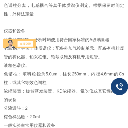
色谱柱分离，电感耦合等离子体质谱仪测定。根据保留时间定
性，外标法定量
仪器和设备
除非另有说明，分析时均使用符合国家标
准的A玻璃
量器
电感耦合等离子体质谱仪：配备外加气控制单元、配备有机排废
管的雾化器、铂采栏锥、铂截取锥及有机专用矩管。
液相色谱仪。
色谱柱：填料粒径为5.0um，柱长250mm，内径4.6mm的Cs
柱，或其它等效色谱柱
浓缩装置：旋转蒸发装置、KD浓缩器、氮吹仪或其它性能相当
的设备
分液漏斗：2
棕色样品瓶：2.0ml
一般实验室常用仪器和设备