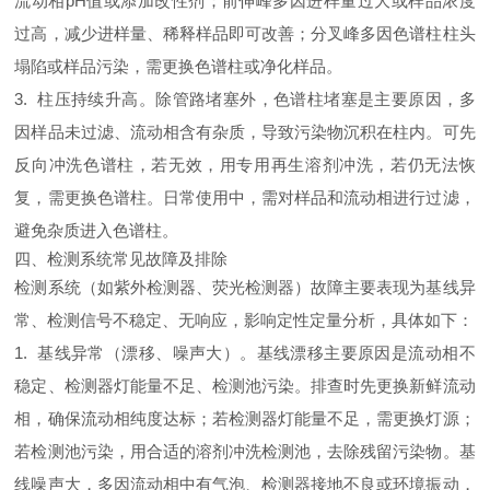
流动相pH值或添加改性剂；前伸峰多因进样量过大或样品浓度
过高，减少进样量、稀释样品即可改善；分叉峰多因色谱柱柱头
塌陷或样品污染，需更换色谱柱或净化样品。
3. 柱压持续升高。除管路堵塞外，色谱柱堵塞是主要原因，多
因样品未过滤、流动相含有杂质，导致污染物沉积在柱内。可先
反向冲洗色谱柱，若无效，用专用再生溶剂冲洗，若仍无法恢
复，需更换色谱柱。日常使用中，需对样品和流动相进行过滤，
避免杂质进入色谱柱。
四、检测系统常见故障及排除
检测系统（如紫外检测器、荧光检测器）故障主要表现为基线异
常、检测信号不稳定、无响应，影响定性定量分析，具体如下：
1. 基线异常（漂移、噪声大）。基线漂移主要原因是流动相不
稳定、检测器灯能量不足、检测池污染。排查时先更换新鲜流动
相，确保流动相纯度达标；若检测器灯能量不足，需更换灯源；
若检测池污染，用合适的溶剂冲洗检测池，去除残留污染物。基
线噪声大，多因流动相中有气泡、检测器接地不良或环境振动，