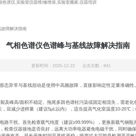
相色谱仪,实验室仪器维/修维保,实验室搬家,仪器培训
线故障解决指南
气相色谱仪色谱峰与基线故障解决指南
更新时间：2025-12-22 点击次数：841
峰形态异常与基线扭动是使用中高频故障，直接影响定性定量准确性
裂及峰高/面积不稳定。拖尾多因色谱柱污染或固定相流失，需老化色
，应减少进样量（建议5μL以内），适当提高气化室温度10-20
路干扰。首先检查载气纯度（建议≥99.999%），更换新载气钢瓶
，检查仪器接地是否良好，远离大功率电器避免电磁干扰，同时确
未平衡有关，延长平衡时间至基线平稳；噪声过大可能是检测器灵敏