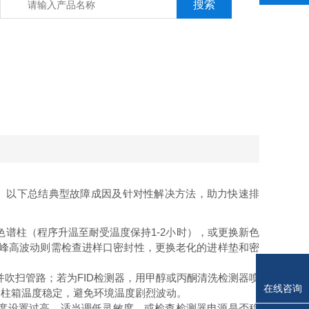
。以下总结典型故障成因及针对性解决方法，助力快速排
谱柱（程序升温至耐受温度保持1-2小时），或更换新色
℃；峰高波动则需检查进样口密封性，更换老化的进样垫和密
并吹扫管路；若为FID检测器，用甲醇或丙酮清洗检测器喷
在线咨询
保柱箱温度稳定，避免环境温度剧烈波动。
度设置过高，适当调低灵敏度，或检查检测器电源是否稳