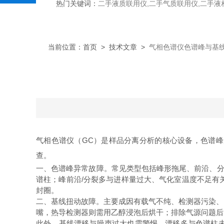
热门关键词：
二手液质联用仪,二手气质联用仪,二手液
当前位置：
首页
>
技术文章
>
气相色谱仪色谱峰与基
气相色谱仪（GC）是样品分离分析的核心设备，色谱
查。
一、色谱峰异常故障。常见类型包括峰形拖尾、前沿、分
谱柱；峰前沿/分裂多与进样量过大、气化室温度不足有关
封圈。
二、基线扭动故障。主要成因有载气不纯、检测器污染、电
嘴，热导检测器则需用乙醇浸泡后烘干；排除气源问题后
此外，基线漂移与噪声过大也需警惕。漂移多与色谱柱