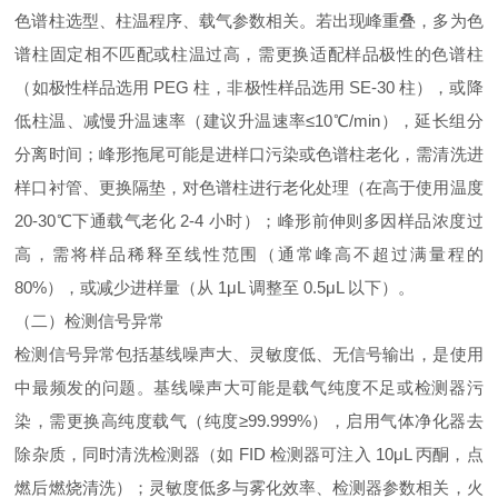
色谱柱选型、柱温程序、载气参数相关。若出现峰重叠，多为色
谱柱固定相不匹配或柱温过高，需更换适配样品极性的色谱柱
（如极性样品选用 PEG 柱，非极性样品选用 SE-30 柱），或降
低柱温、减慢升温速率（建议升温速率≤10℃/min），延长组分
分离时间；峰形拖尾可能是进样口污染或色谱柱老化，需清洗进
样口衬管、更换隔垫，对色谱柱进行老化处理（在高于使用温度
20-30℃下通载气老化 2-4 小时）；峰形前伸则多因样品浓度过
高，需将样品稀释至线性范围（通常峰高不超过满量程的
80%），或减少进样量（从 1μL 调整至 0.5μL 以下）。
（二）检测信号异常
检测信号异常包括基线噪声大、灵敏度低、无信号输出，是使用
中最频发的问题。基线噪声大可能是载气纯度不足或检测器污
染，需更换高纯度载气（纯度≥99.999%），启用气体净化器去
除杂质，同时清洗检测器（如 FID 检测器可注入 10μL 丙酮，点
燃后燃烧清洗）；灵敏度低多与雾化效率、检测器参数相关，火