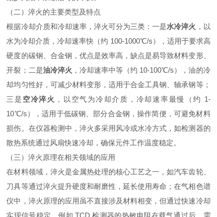
（二）淬火的主要类型及特点
根据冷却介质和冷却速率，淬火可分为三类：一是
水冷淬火
，以
水为冷却介质，冷却速率快（约 100-1000℃/s），适用于要求高
硬度的碳钢、合金钢，优点是效率高，缺点是易导致材料变形、
开裂；二是
油冷淬火
，冷却速率中等（约 10-100℃/s），油的冷
却均匀性好，可减少材料变形，适用于合金工具钢、轴承钢等；
三是
空冷淬火
，以空气为冷却介质，冷却速率最慢（约 1-
10℃/s），适用于低碳钢、部分合金钢，操作简便，可避免材料
损伤。在仪器检测中，淬火多采用风冷或水冷方式，如检测器的
散热系统通过风扇快速冷却，确保元件工作温度稳定。
（三）淬火原理在相关领域的应用
在材料领域，淬火是金属热处理的核心工艺之一，如汽车齿轮、
刀具等通过淬火提升硬度和耐磨性，延长使用寿命；在气相色谱
仪中，淬火原理的应用虽不直接涉及材料相变，但通过快速冷却
实现信号稳定，例如 TCD 检测器的热敏电阻在载气通过后，需