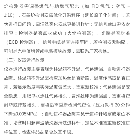
焰检测器需调整燃气与助燃气配比（如 FID 氢气：空气 =
1:10），石墨炉检测器需优化升温程序（延长原子化时间），若
为进样口问题，需清洗雾化器或更换进样针；无信号输出需依次
排查：检测器是否点火成功（火焰检测器）、光路是否对准
（ECD 检测器）、信号电缆是否连接牢固，若检测器
无响应，
可能是光电倍增管或电路模块故障，需联系厂家检修。
（三）仪器运行故障
仪器运行故障主要表现为柱温箱不升温、气路泄漏、自动进样器
故障。柱温箱不升温需检查加热丝是否断路、温度传感器是否正
常，若显示温度与实际温度偏差大，需重新校准；气路泄漏是安
全隐患，用肥皂水涂抹气路接头，冒泡处即为泄漏点，需更换密
封垫或拧紧接头，更换后需重新检测气密性（压力保持 30 分钟
下降≤0.005MPa）；自动进样器故障常见于进样针堵塞或定位不
准，堵塞时用超声波清洗器清洗进样针，定位不准需重新校准进
样位置，检查样品盘是否放置平稳。