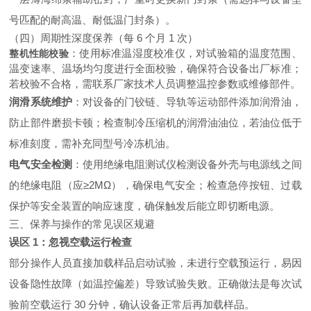
号匹配的耐高温、耐低温门封条）。
（四）周期性深度保养（每 6 个月 1 次）
：使用标准温湿度校准仪，对试验箱的温度范围、
整机性能校验
温变速率、温场均匀度进行全面校验，确保符合设备出厂标准；
若校验不合格，需联系厂家技术人员调整温控参数或维修部件。
润滑系统维护
：对设备的门铰链、导轨等运动部件添加润滑油，
防止部件磨损卡顿；检查制冷压缩机的润滑油油位，若油位低于
标准刻度，需补充同型号冷冻机油。
电气安全检测
：使用绝缘电阻测试仪检测设备外壳与电源线之间
的绝缘电阻（应≥2MΩ），确保电气安全；检查急停按钮、过载
保护等安全装置的响应速度，确保触发后能立即切断电源。
三、保养与操作的常见误区规避
误区 1：忽视空载运行检查
部分操作人员直接加载样品启动试验，未进行空载预运行，易因
设备隐性故障（如温控偏差）导致试验失败。正确做法是每次试
验前空载运行 30 分钟，确认设备正常后再加载样品。