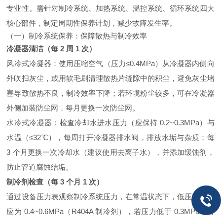
专业性。需针对制冷系统、加热系统、温控系统、循环系统四大
核心部件，制定周期性保养计划，减少故障发生率。
（一）制冷系统保养：保障散热与制冷效率
冷凝器清洁（每 2 周 1 次）
风冷式冷凝器：使用压缩空气（压力≤0.4MPa）从冷凝器内侧向
外吹扫灰尘，或用软毛刷清理散热片缝隙中的积尘，避免灰尘堵
塞导致散热不良，制冷效率下降；若环境粉尘较多，可在冷凝器
外侧加装防尘网，每月更换一次防尘网。
水冷式冷凝器：检查冷却水进水压力（应保持 0.2~0.3MPa）与
水温（≤32℃），每周打开冷凝器排水阀，排放水垢与杂质；每
3 个月更换一次冷却水（建议使用去离子水），并添加缓蚀剂，
防止管道腐蚀结垢。
制冷剂检查（每 3 个月 1 次）
通过设备压力表观察制冷系统压力，在常温状态下，低压端压力
应为 0.4~0.6MPa（R404A 制冷剂），若压力低于 0.3MPa，可