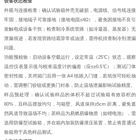
设备状态检查
外观与连接检查：确认试验箱外壳无破损，电源线、信号线连接
牢固，接地端子可靠接地（接地电阻≤4Ω），避免因接地不良引
发触电或设备干扰；检查制冷系统管路（如冷凝器、蒸发器）无
泄漏痕迹，若发现管路结霜异常或油渍，需停机排查制冷剂泄漏
问题。
功能预校验：启动设备空载运行，设定常温（25℃）状态，观察
温控仪表显示值与校准温度计的偏差（应≤±0.5℃）；测试门体
密封性能，关闭箱门后用一张 A4 纸插入门缝，若纸张可轻松抽
动，需调整门铰链或更换门封条，防止温场泄漏影响试验精度。
样品预处理：确认试验样品的体积不超过试验箱有效容积的
80%，且样品摆放均匀，与箱壁、风道保持≥5cm 距离，避免遮
挡风道导致温场不均；若样品为易燃易爆物质（如锂电池），需
选用防爆型试验箱，并在箱内加装防爆泄压装置，禁止将普通试
验箱用于高危样品测试。