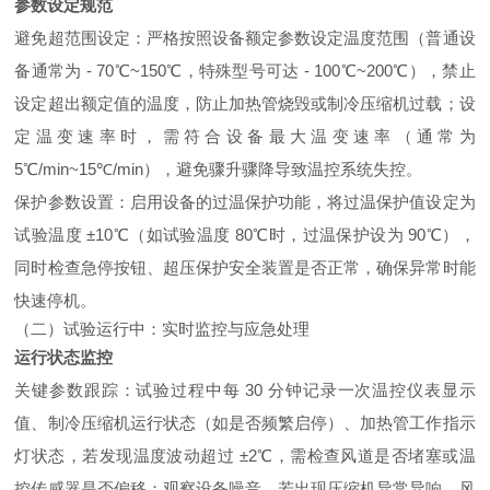
参数设定规范
避免超范围设定：严格按照设备额定参数设定温度范围（普通设
备通常为 - 70℃~150℃，特殊型号可达 - 100℃~200℃），禁止
设定超出额定值的温度，防止加热管烧毁或制冷压缩机过载；设
定温变速率时，需符合设备最大温变速率（通常为
5℃/min~15℃/min），避免骤升骤降导致温控系统失控。
保护参数设置：启用设备的过温保护功能，将过温保护值设定为
试验温度 ±10℃（如试验温度 80℃时，过温保护设为 90℃），
同时检查急停按钮、超压保护安全装置是否正常，确保异常时能
快速停机。
（二）试验运行中：实时监控与应急处理
运行状态监控
关键参数跟踪：试验过程中每 30 分钟记录一次温控仪表显示
值、制冷压缩机运行状态（如是否频繁启停）、加热管工作指示
灯状态，若发现温度波动超过 ±2℃，需检查风道是否堵塞或温
控传感器是否偏移；观察设备噪音，若出现压缩机异常异响、风