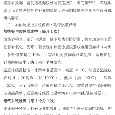
能存在泄漏，需使用检漏仪检测管路接口、阀门等部位，发现泄
漏点后更换密封件并补充制冷剂，确保制冷剂充注量符合设备说
明书要求。
（二）加热与温控系统保养：确保温度精准
加热管与传感器维护（每月 1 次）
加热管检查：断开电源后，拆下加热管防护罩，检查加热管表面
是否有氧化、变形，若发现加热管涂层脱落或电阻值异常（与出
厂参数偏差超过 10%），需及时更换同规格加热管；清理加热
管周围的灰尘，防止积尘受热燃烧。
温度传感器校准：使用标准温度计（精度 ±0.1℃）与设备温控仪
表对比，在高温（如 100℃）、低温（如 - 40℃）、常温
（25℃）三个点校准，若偏差超过 ±0.5℃，需通过温控仪表的校
准功能调整，或更换传感器（通常为 PT100 铂电阻传感器）。
电气系统检查（每 1 个月 1 次）
接线端子紧固：打开设备电气柜，用螺丝刀逐一紧固电源线、控