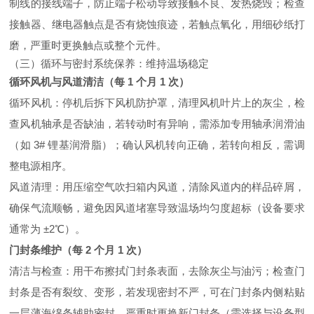
制线的接线端子，防止端子松动导致接触不良、发热烧毁；检查
接触器、继电器触点是否有烧蚀痕迹，若触点氧化，用细砂纸打
磨，严重时更换触点或整个元件。
（三）循环与密封系统保养：维持温场稳定
循环风机与风道清洁（每 1 个月 1 次）
循环风机：停机后拆下风机防护罩，清理风机叶片上的灰尘，检
查风机轴承是否缺油，若转动时有异响，需添加专用轴承润滑油
（如 3# 锂基润滑脂）；确认风机转向正确，若转向相反，需调
整电源相序。
风道清理：用压缩空气吹扫箱内风道，清除风道内的样品碎屑，
确保气流顺畅，避免因风道堵塞导致温场均匀度超标（设备要求
通常为 ±2℃）。
门封条维护（每 2 个月 1 次）
清洁与检查：用干布擦拭门封条表面，去除灰尘与油污；检查门
封条是否有裂纹、变形，若发现密封不严，可在门封条内侧粘贴
一层薄海绵条辅助密封，严重时更换新门封条（需选择与设备型