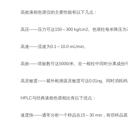
高效液相色谱仪的主要性能有以下几点：
高压——压力可达150～300 kg/cm2。色谱柱每米降压为75
高速——流速为0.1～10.0 mL/min。
高效——塔板数可达5000/米。在一根柱中同时分离成份可
高灵敏度——紫外检测器灵敏度可达0.01ng。同时消耗
HPLC与经典液相色谱相比有以下优点：
速度快——通常分析一个样品在15～30 min，有些样品甚