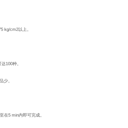
 kg/cm2以上。
达100种。
样品少。
至在5 min内即可完成。