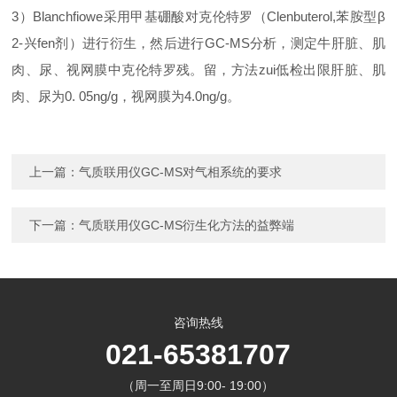
3）Blanchfiowe采用甲基硼酸对克伦特罗（Clenbuterol,苯胺型β
2-兴fen剂）进行衍生，然后进行GC-MS分析，测定牛肝脏、肌
肉、尿、视网膜中克伦特罗残。留，方法zui低检出限肝脏、肌
肉、尿为0. 05ng/g，视网膜为4.0ng/g。
上一篇：
气质联用仪GC-MS对气相系统的要求
下一篇：
气质联用仪GC-MS衍生化方法的益弊端
咨询热线
021-65381707
（周一至周日9:00- 19:00）